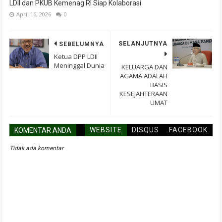
LDII dan PKUB Kemenag RI Siap Kolaborasi
April 16, 2026
0
SELANJUTNYA
SEBELUMNYA
Ketua DPP LDII
Meninggal Dunia
KELUARGA DAN
AGAMA ADALAH
BASIS
KESEJAHTERAAN
UMAT
WEBSITE
DISQUS
FACEBOOK
KOMENTAR ANDA
Tidak ada komentar