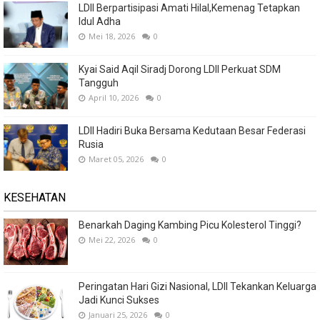
LDII Berpartisipasi Amati Hilal,Kemenag Tetapkan
Idul Adha
Mei 18, 2026
0
Kyai Said Aqil Siradj Dorong LDII Perkuat SDM
Tangguh
April 10, 2026
0
LDII Hadiri Buka Bersama Kedutaan Besar Federasi
Rusia
Maret 05, 2026
0
KESEHATAN
Benarkah Daging Kambing Picu Kolesterol Tinggi?
Mei 22, 2026
0
Peringatan Hari Gizi Nasional, LDII Tekankan Keluarga
Jadi Kunci Sukses
Januari 25, 2026
0