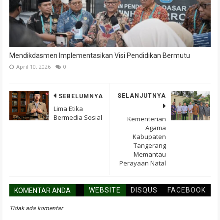
Mendikdasmen Implementasikan Visi Pendidikan Bermutu
April 10, 2026
0
SELANJUTNYA
SEBELUMNYA
Lima Etika
Bermedia Sosial
Kementerian
Agama
Kabupaten
Tangerang
Memantau
Perayaan Natal
WEBSITE
DISQUS
FACEBOOK
KOMENTAR ANDA
Tidak ada komentar