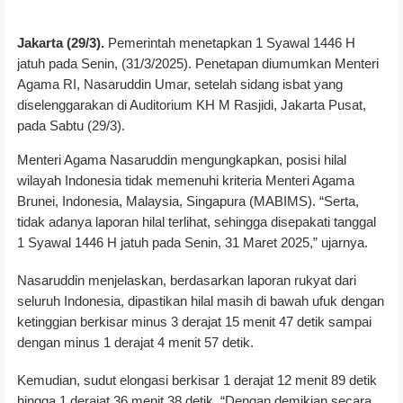
Jakarta (29/3).
Pemerintah menetapkan 1 Syawal 1446 H
jatuh pada Senin, (31/3/2025). Penetapan diumumkan Menteri
Agama RI, Nasaruddin Umar, setelah sidang isbat yang
diselenggarakan di Auditorium KH M Rasjidi, Jakarta Pusat,
pada Sabtu (29/3).
Menteri Agama Nasaruddin mengungkapkan, posisi hilal
wilayah Indonesia tidak memenuhi kriteria Menteri Agama
Brunei, Indonesia, Malaysia, Singapura (MABIMS). “Serta,
tidak adanya laporan hilal terlihat, sehingga disepakati tanggal
1 Syawal 1446 H jatuh pada Senin, 31 Maret 2025,” ujarnya.
Nasaruddin menjelaskan, berdasarkan laporan rukyat dari
seluruh Indonesia, dipastikan hilal masih di bawah ufuk dengan
ketinggian berkisar minus 3 derajat 15 menit 47 detik sampai
dengan minus 1 derajat 4 menit 57 detik.
Kemudian, sudut elongasi berkisar 1 derajat 12 menit 89 detik
hingga 1 derajat 36 menit 38 detik. “Dengan demikian secara