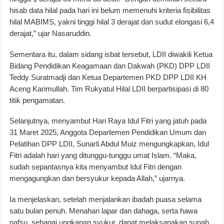
hisab data hilal pada hari ini belum memenuhi kriteria fisibilitas
hilal MABIMS, yakni tinggi hilal 3 derajat dan sudut elongasi 6,4
derajat,” ujar Nasaruddin.
Sementara itu, dalam sidang isbat tersebut, LDII diwakili Ketua
Bidang Pendidikan Keagamaan dan Dakwah (PKD) DPP LDII
Teddy Suratmadji dan Ketua Departemen PKD DPP LDII KH
Aceng Karimullah. Tim Rukyatul Hilal LDII berpartisipasi di 80
titik pengamatan.
Selanjutnya, menyambut Hari Raya Idul Fitri yang jatuh pada
31 Maret 2025, Anggota Departemen Pendidikan Umum dan
Pelatihan DPP LDII, Sunarli Abdul Muiz mengungkapkan, Idul
Fitri adalah hari yang ditunggu-tunggu umat Islam. “Maka,
sudah sepantasnya kita menyambut Idul Fitri dengan
mengagungkan dan bersyukur kepada Allah,” ujarnya.
Ia menjelaskan, setelah menjalankan ibadah puasa selama
satu bulan penuh. Menahan lapar dan dahaga, serta hawa
nafsu, sebagai ungkapan syukur, dapat melaksanakan sunah