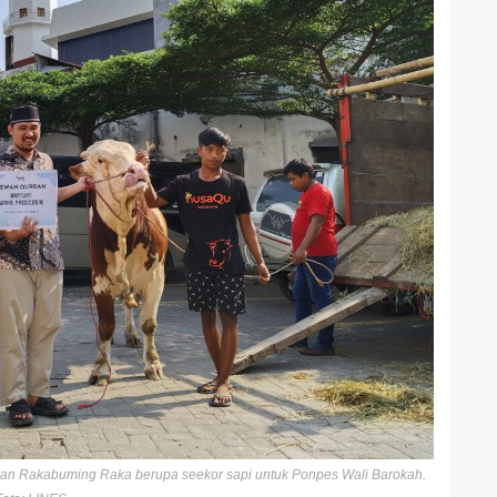
ran Rakabuming Raka berupa seekor sapi untuk Ponpes Wali Barokah.