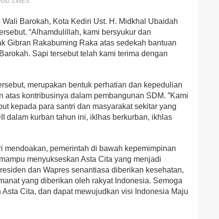
Foto: LINES.
 Wali Barokah, Kota Kediri Ust. H. Midkhal Ubaidah
rsebut. “Alhamdulillah, kami bersyukur dan
ak Gibran Rakabuming Raka atas sedekah bantuan
Barokah. Sapi tersebut telah kami terima dengan
rsebut, merupakan bentuk perhatian dan kepedulian
n atas kontribusinya dalam pembangunan SDM. ”Kami
t kepada para santri dan masyarakat sekitar yang
dalam kurban tahun ini, iklhas berkurban, ikhlas
ri mendoakan, pemerintah di bawah kepemimpinan
 mampu menyukseskan Asta Cita yang menjadi
esiden dan Wapres senantiasa diberikan kesehatan,
anat yang diberikan oleh rakyat Indonesia. Semoga
sta Cita, dan dapat mewujudkan visi Indonesia Maju