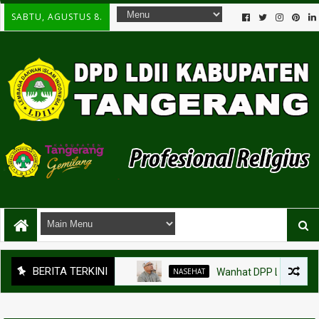
SABTU, AGUSTUS 8.
BERITA TERKINI
NASEHAT
Wanhat DPP LDII Kemabruran H