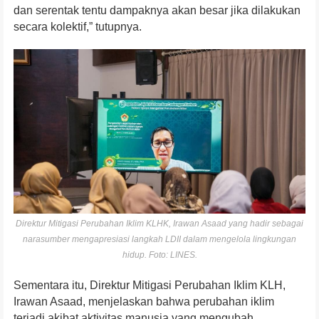
dan serentak tentu dampaknya akan besar jika dilakukan
secara kolektif,” tutupnya.
Direktur Mitigasi Perubahan Iklim KLHK, Irawan Asaad yang hadir sebagai
narasumber mengapresiasi langkah LDII dalam mengelola lingkungan
hidup. Foto: LINES.
Sementara itu, Direktur Mitigasi Perubahan Iklim KLH,
Irawan Asaad, menjelaskan bahwa perubahan iklim
terjadi akibat aktivitas manusia yang mengubah