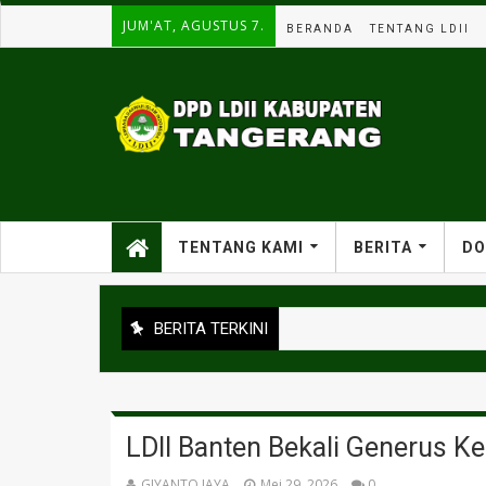
JUM'AT, AGUSTUS 7.
BERANDA
TENTANG LDII
TENTANG KAMI
BERITA
DO
BERITA TERKINI
LDII Banten Bekali Generus K
GIYANTO JAYA
Mei 29, 2026
0