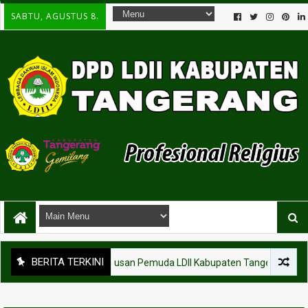
SABTU, AGUSTUS 8.
BERITA TERKINI
KEGIATAN
Ratusan Pemuda LDII Kabupaten Tangerang Ikuti P