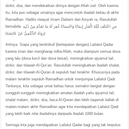
dzikir, doa, dan mendekatkan dirinya dengan Allah swt. Oleh karena
itu, kita pun sebagai umatnya agar mencontoh ibadah beliau di akhir
Ramadhan. Hadits riwayat Imam Dailami dari Aisyah ra, Rasulullah
bersabda:
مَنِ اعْتَكَفَ لَيْلَةَ الْقَدْرِ إِيمَانًا وَاحْتِسَابًا غُفِرَ لَهُ مَا تَقَدَّمَ مِنْ ذَنْبِهِ
(رَوَاهُ الدَّيْلَمِيُّ عَنْ عَائِشَةَ)
Artinya: Siapa yang beriktikaf (bertepatan dengan) Lailatul Qadar
karena iman dan mengharap ridha Allah, maka diampuni semua dosa
yang lalu (dosa kecil dan dosa besar). meningkatkan qiyamul lail,
dzikir, dan tilawah Al-Qur’an. Rasulullah meningkatkan ibadah shalat,
dzikir, dan tilawah Al-Quran di sepuluh hari terakhir. Khususnya pada
malam terakhir sepuluh Ramadhan untuk menjumpai Lailatul Qadr.
Tentunya, kita sebagai umat beliau harus semakin bergiat dengan
sungguh-sungguh meningkatkan amalan ibadah yaitu qiyamul lail,
shalat malam, dzikir, doa, baca Al-Quran dan lebih taqarrub ilallah di
malam-malam akhir Ramadhan agar kita mendapatkan Lailatul Qadr
yang lebih baik nilai ibadahnya daripada ibadah 1000 bulan.
Semoga kita juga mendapatkan Lailatul Qadar bagi yang tak terputus