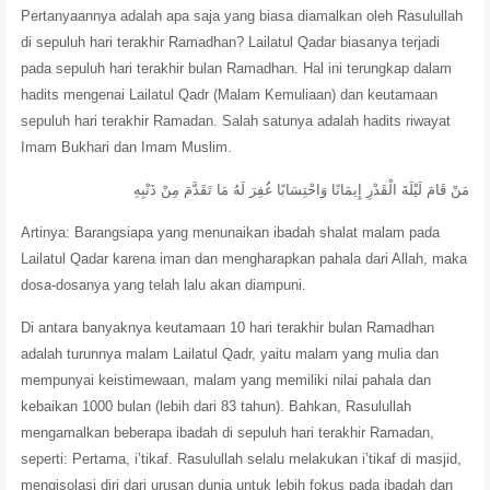
Pertanyaannya adalah apa saja yang biasa diamalkan oleh Rasulullah
di sepuluh hari terakhir Ramadhan? Lailatul Qadar biasanya terjadi
pada sepuluh hari terakhir bulan Ramadhan. Hal ini terungkap dalam
hadits mengenai Lailatul Qadr (Malam Kemuliaan) dan keutamaan
sepuluh hari terakhir Ramadan.
Salah satunya adalah hadits riwayat
Imam Bukhari dan Imam Muslim.
مَنْ قَامَ لَيْلَةَ الْقَدْرِ إِيمَانًا وَاحْتِسَابًا غُفِرَ لَهُ مَا تَقَدَّمَ مِنْ ذَنْبِهِ
Artinya: Barangsiapa yang menunaikan ibadah shalat malam pada
Lailatul Qadar karena iman dan mengharapkan pahala dari Allah, maka
dosa-dosanya yang telah lalu akan diampuni.
Di antara banyaknya keutamaan 10 hari terakhir bulan Ramadhan
adalah turunnya malam Lailatul Qadr, yaitu malam yang mulia dan
mempunyai keistimewaan, malam yang memiliki nilai pahala dan
kebaikan 1000 bulan (lebih dari 83 tahun). Bahkan, Rasulullah
mengamalkan beberapa ibadah di sepuluh hari terakhir Ramadan,
seperti: Pertama, i’tikaf. Rasulullah selalu melakukan i’tikaf di masjid,
mengisolasi diri dari urusan dunia untuk lebih fokus pada ibadah dan